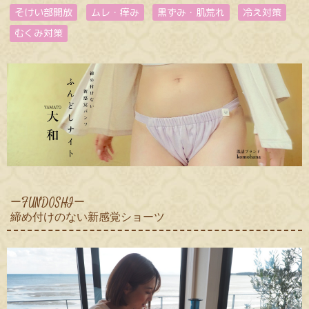
そけい部開放
ムレ・痒み
黒ずみ・肌荒れ
冷え対策
むくみ対策
ーFUNDOSHI
ー
締め付けのない新感覚ショーツ